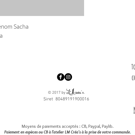
rénom Sacha
ha
T
c
LM créa's
.
© 2017 by
Siret 80489191900016
Moyens de paiements acceptés : CB, Paypal, Paylib.
Paiement en espèces ou CB à l'atelier LM Créa's à la prise de votre commande
.