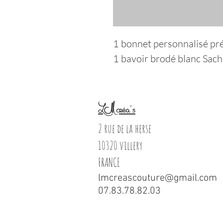
1 bonnet personnalisé p
1 bavoir brodé blanc Sac
LM créa's
2 rue de la herse
10320 villery
FRANCE
lmcreascouture@gmail.com
07.83.78.82.03