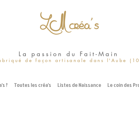
LM créa's
La passion du Fait-Main
abriqué de façon artisanale dans l'Aube (1
's ?
Toutes les créa's
Listes de Naissance
Le coin des Pr