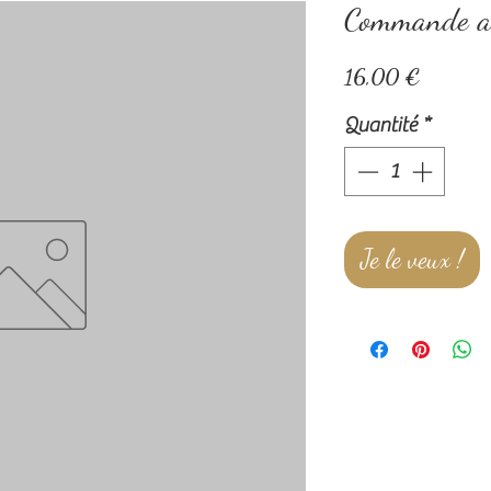
Commande a
Prix
16,00 €
Quantité
*
Je le veux !