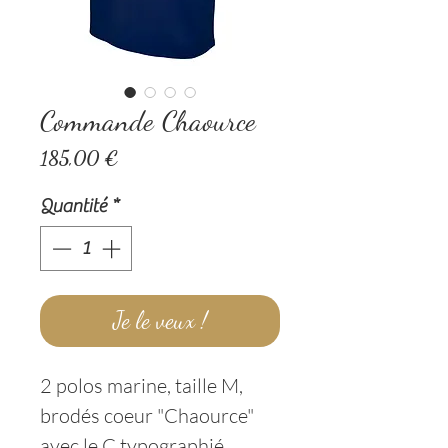
Commande Chaource
Prix
185,00 €
Quantité
*
Je le veux !
2 polos marine, taille M,
brodés coeur "Chaource"
avec le C typographié.