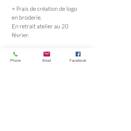
+ Frais de création de logo
en broderie.
En retrait atelier au 20
février.
LM créa's
Phone
Email
Facebook
2 rue de la herse
10320 villery
FRANCE
lmcreascouture@gmail.com
07.83.78.82.03