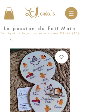
LM créa's
La passion du Fait-Main
Fabriqué de façon artisanale dans l'Aube (10)