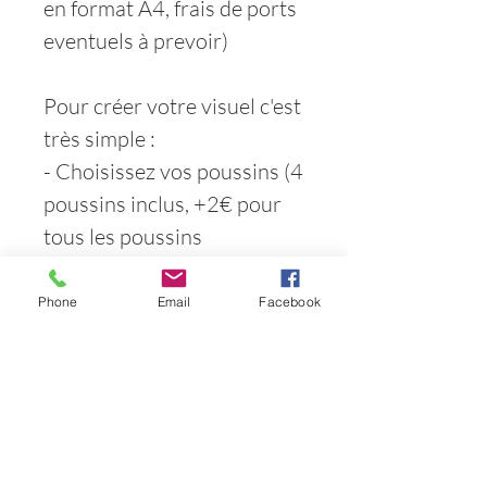
en format A4, frais de ports
eventuels à prevoir)
Pour créer votre visuel c'est
très simple :
- Choisissez vos poussins (4
poussins inclus, +2€ pour
tous les poussins
supplémentaires)
- Choisissez votre mamie et
Phone
Email
Facebook
son surnom ( n'oubliez pas
de me dire si vous souhaitez
le coeur!)
- Choisissez si vous
souhaitez faire apparaître