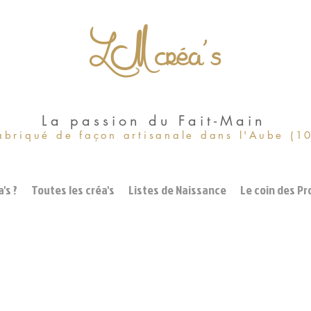
LM créa's
La passion du Fait-Main
abriqué de façon artisanale dans l'Aube (1
's ?
Toutes les créa's
Listes de Naissance
Le coin des Pr