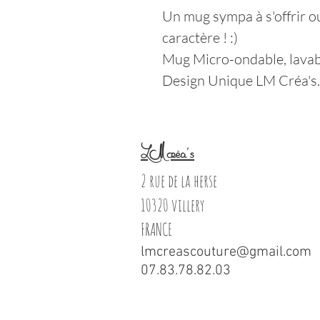
Un mug sympa à s'offrir o
caractère ! :)
Mug Micro-ondable, lavabl
Design Unique LM Créa's.
LM créa's
2 rue de la herse
10320 villery
FRANCE
lmcreascouture@gmail.com
07.83.78.82.03