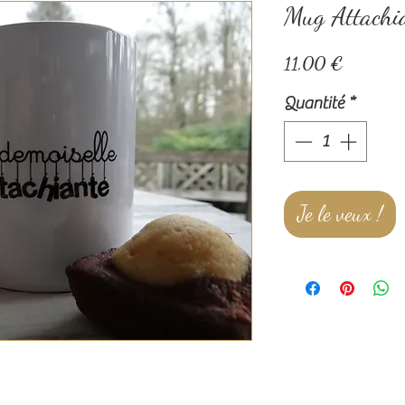
Mug Attachi
Prix
11,00 €
Quantité
*
Je le veux !