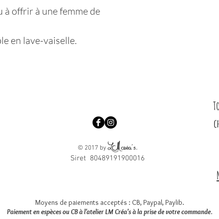
u à offrir à une femme de
e en lave-vaiselle.
T
c
LM créa's
.
© 2017 by
Siret 80489191900016
Moyens de paiements acceptés : CB, Paypal, Paylib.
Paiement en espèces ou CB à l'atelier LM Créa's à la prise de votre commande
.