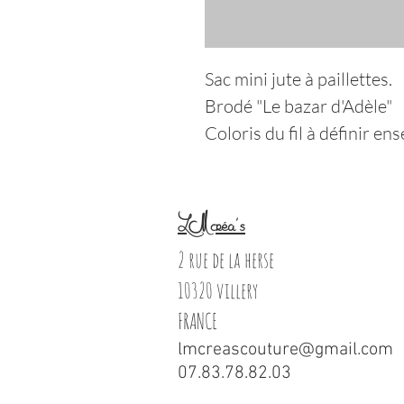
Sac mini jute à paillettes.
Brodé "Le bazar d'Adèle"
Coloris du fil à définir ens
LM créa's
2 rue de la herse
10320 villery
FRANCE
lmcreascouture@gmail.com
07.83.78.82.03