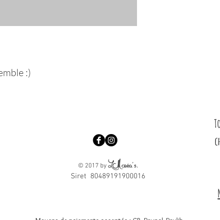
Un coup d'éponge hu
tâches éventuelles.
emble :)
T
c
LM créa's
.
© 2017 by
Siret 80489191900016