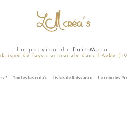
LM créa's
La passion du Fait-Main
abriqué de façon artisanale dans l'Aube (1
's ?
Toutes les créa's
Listes de Naissance
Le coin des Pr