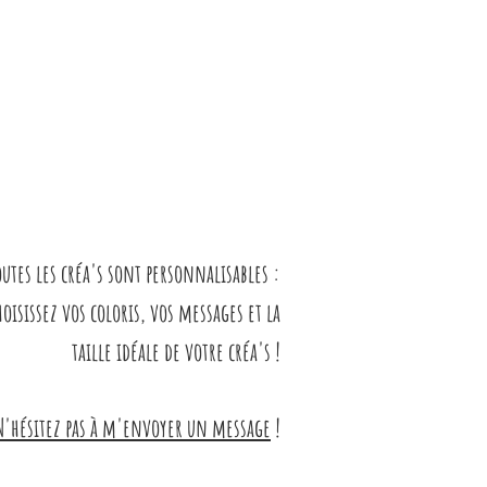
mide suffit à enlever les
outes les créa's sont personnalisables :
hoisissez vos coloris, vos messages et la
taille idéale de votre créa's !
N'hésitez pas à m'envoyer un message
!