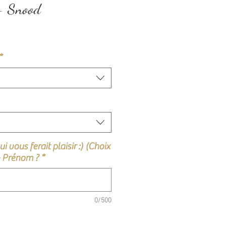
 - Snood
*
i vous ferait plaisir :) (Choix
+ Prénom ?
*
0/500