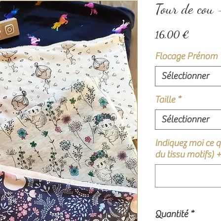
Tour de cou
Prix
16,00 €
Flocage Prénom
Sélectionner
Taille
*
Sélectionner
Indiquez moi ce qu
du tissu motifs) 
Quantité
*