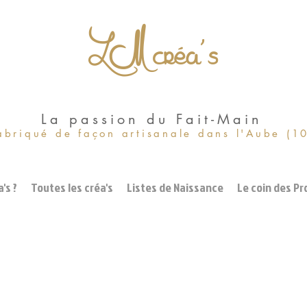
LM créa's
La passion du Fait-Main
abriqué de façon artisanale dans l'Aube (1
's ?
Toutes les créa's
Listes de Naissance
Le coin des Pr