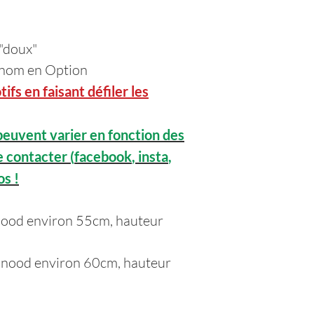
 "doux"
rénom en Option
ifs en faisant défiler les
euvent varier en fonction des
e contacter (
facebook
,
insta
,
os !
snood environ 55cm, hauteur
 snood environ 60cm, hauteur