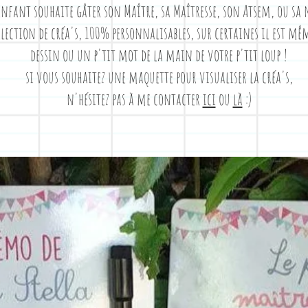
enfant souhaite gâter son Maître, sa Maîtresse, son Atsem, ou sa
lection de créa's, 100% personnalisables, sur certaines il est mê
dessin ou un p'tit mot de la main de votre p'tit loup !
si vous souhaitez une maquette pour visualiser la créa's,
n'hésitez pas à me contacter
ici
ou
là
:)