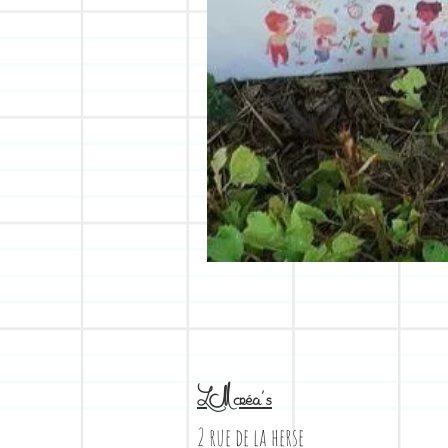
LM créa's
2 rue de la herse