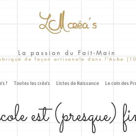
LM créa's
La passion du Fait-Main
abriqué de façon artisanale dans l'Aube (1
's ?
Toutes les créa's
Listes de Naissance
Le coin des Pr
ole est (presque) fi